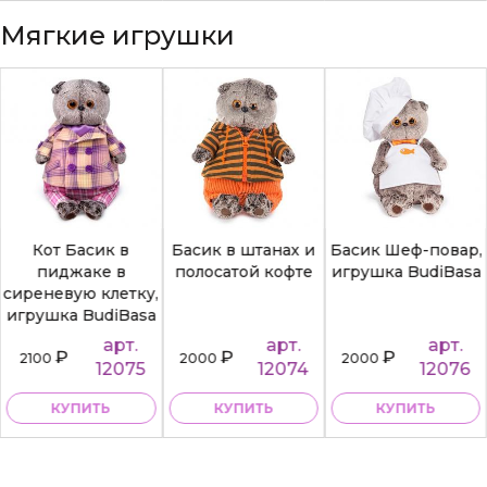
Мягкие игрушки
Кот Басик в
Басик в штанах и
Басик Шеф-повар,
пиджаке в
полосатой кофте
игрушка BudiBasa
сиреневую клетку,
игрушка BudiBasa
арт.
арт.
арт.
₽
₽
₽
2100
2000
2000
12075
12074
12076
КУПИТЬ
КУПИТЬ
КУПИТЬ