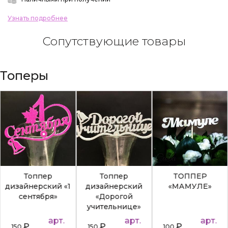
Узнать подробнее
Сопутствующие товары
Топеры
Топпер
Топпер
ТОППЕР
дизайнерский «1
дизайнерский
«МАМУЛЕ»
сентября»
«Дорогой
учительнице»
арт.
арт.
арт.
₽
₽
₽
150
150
100