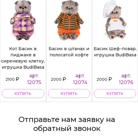
Кот Басик в
Басик в штанах и
Басик Шеф-повар,
пиджаке в
полосатой кофте
игрушка BudiBasa
сиреневую клетку,
игрушка BudiBasa
арт.
арт.
арт.
₽
₽
₽
2100
2000
2000
12075
12074
12076
КУПИТЬ
КУПИТЬ
КУПИТЬ
Отправьте нам заявку на
обратный звонок