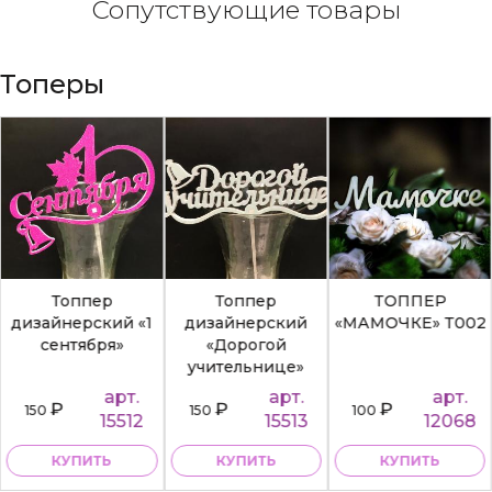
Сопутствующие товары
Топеры
Топпер
Топпер
ТОППЕР
дизайнерский «1
дизайнерский
«МАМОЧКЕ» Т002
сентября»
«Дорогой
учительнице»
арт.
арт.
арт.
₽
₽
₽
150
150
100
15512
15513
12068
КУПИТЬ
КУПИТЬ
КУПИТЬ