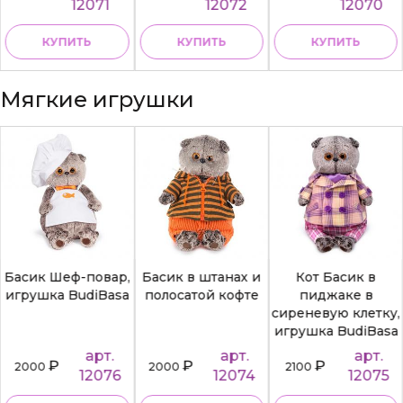
12071
12072
12070
КУПИТЬ
КУПИТЬ
КУПИТЬ
Мягкие игрушки
Басик Шеф-повар,
Басик в штанах и
Кот Басик в
игрушка BudiBasa
полосатой кофте
пиджаке в
сиреневую клетку,
игрушка BudiBasa
арт.
арт.
арт.
₽
₽
₽
2000
2000
2100
12076
12074
12075