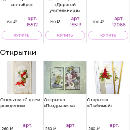
сентября»
«Дорогой
учительнице»
арт.
арт.
арт.
₽
₽
₽
150
150
100
15512
15513
12066
КУПИТЬ
КУПИТЬ
КУПИТЬ
Открытки
Открытка «С днем
Открытка
Открытка
рождения»
«Поздравляю»
«Любимой»
арт.
арт.
арт.
₽
₽
₽
260
260
260