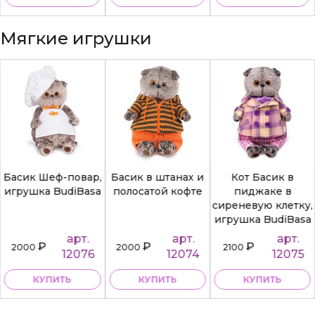
Мягкие игрушки
Басик Шеф-повар,
Басик в штанах и
Кот Басик в
игрушка BudiBasa
полосатой кофте
пиджаке в
сиреневую клетку,
игрушка BudiBasa
арт.
арт.
арт.
₽
₽
₽
2000
2000
2100
12076
12074
12075
КУПИТЬ
КУПИТЬ
КУПИТЬ