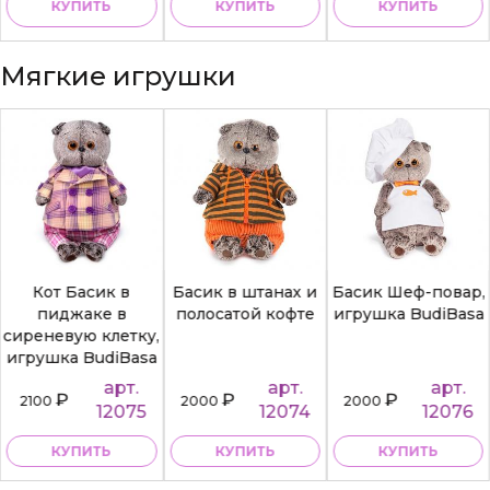
КУПИТЬ
КУПИТЬ
КУПИТЬ
Мягкие игрушки
Кот Басик в
Басик в штанах и
Басик Шеф-повар,
пиджаке в
полосатой кофте
игрушка BudiBasa
сиреневую клетку,
игрушка BudiBasa
арт.
арт.
арт.
₽
₽
₽
2100
2000
2000
12075
12074
12076
КУПИТЬ
КУПИТЬ
КУПИТЬ