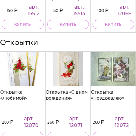
арт.
арт.
арт.
₽
₽
₽
150
150
100
15512
15513
12068
КУПИТЬ
КУПИТЬ
КУПИТЬ
Открытки
Открытка
Открытка «С днем
Открытка
«Любимой»
рождения»
«Поздравляю»
арт.
арт.
арт.
₽
₽
₽
260
260
260
12070
12071
12072