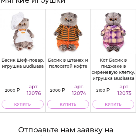
Мягкие игрушки
Басик Шеф-повар,
Басик в штанах и
Кот Басик в
игрушка BudiBasa
полосатой кофте
пиджаке в
сиреневую клетку,
игрушка BudiBasa
арт.
арт.
арт.
₽
₽
₽
2000
2000
2100
12076
12074
12075
КУПИТЬ
КУПИТЬ
КУПИТЬ
Отправьте нам заявку на