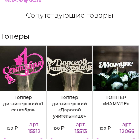
Узнать подробнее
Сопутствующие товары
Топеры
Топпер
Топпер
ТОППЕР
дизайнерский «1
дизайнерский
«МАМУЛЕ»
сентября»
«Дорогой
учительнице»
арт.
арт.
арт.
₽
₽
₽
150
150
100
15512
15513
12066