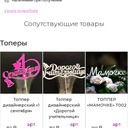
Наличными при получении
Узнать подробнее
Сопутствующие товары
Топеры
Топпер
Топпер
ТОППЕР
дизайнерский «1
дизайнерский
«МАМОЧКЕ» Т002
сентября»
«Дорогой
учительнице»
арт.
арт.
арт.
₽
₽
₽
150
150
100