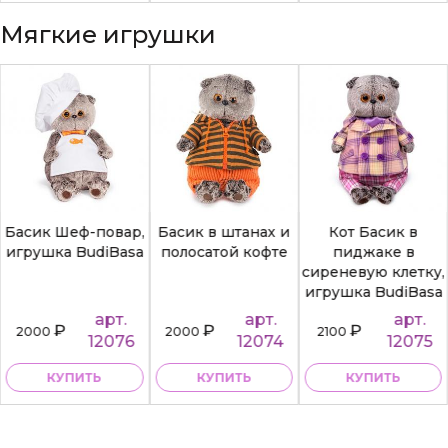
Мягкие игрушки
Басик Шеф-повар,
Басик в штанах и
Кот Басик в
игрушка BudiBasa
полосатой кофте
пиджаке в
сиреневую клетку,
игрушка BudiBasa
арт.
арт.
арт.
₽
₽
₽
2000
2000
2100
12076
12074
12075
КУПИТЬ
КУПИТЬ
КУПИТЬ