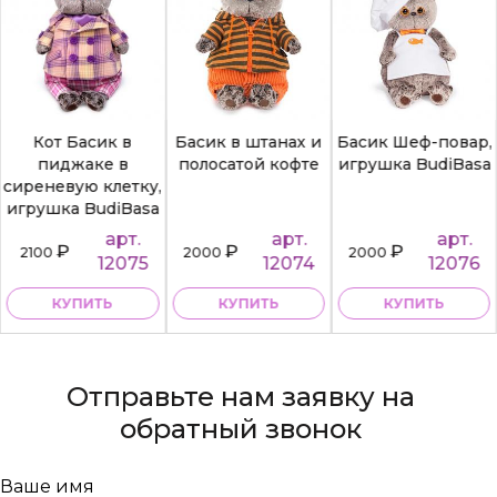
Кот Басик в
Басик в штанах и
Басик Шеф-повар,
пиджаке в
полосатой кофте
игрушка BudiBasa
сиреневую клетку,
игрушка BudiBasa
арт.
арт.
арт.
₽
₽
₽
2100
2000
2000
12075
12074
12076
КУПИТЬ
КУПИТЬ
КУПИТЬ
Отправьте нам заявку на
обратный звонок