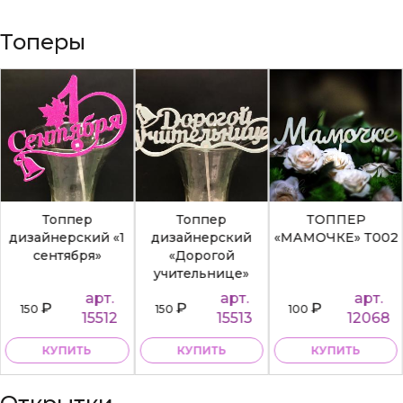
Топеры
Топпер
Топпер
ТОППЕР
дизайнерский «1
дизайнерский
«МАМОЧКЕ» Т002
сентября»
«Дорогой
учительнице»
арт.
арт.
арт.
₽
₽
₽
150
150
100
15512
15513
12068
КУПИТЬ
КУПИТЬ
КУПИТЬ