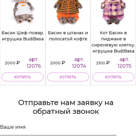
Басик Шеф-повар,
Басик в штанах и
Кот Басик в
игрушка BudiBasa
полосатой кофте
пиджаке в
сиреневую клетку,
игрушка BudiBasa
арт.
арт.
арт.
₽
₽
₽
2000
2000
2100
12076
12074
12075
КУПИТЬ
КУПИТЬ
КУПИТЬ
Отправьте нам заявку на
обратный звонок