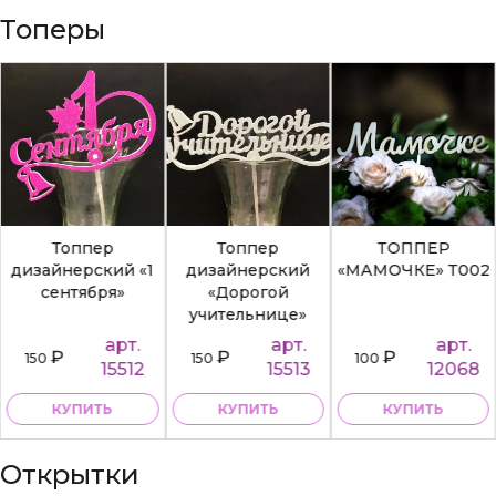
Топеры
Топпер
Топпер
ТОППЕР
дизайнерский «1
дизайнерский
«МАМОЧКЕ» Т002
сентября»
«Дорогой
учительнице»
арт.
арт.
арт.
₽
₽
₽
150
150
100
15512
15513
12068
КУПИТЬ
КУПИТЬ
КУПИТЬ
Открытки