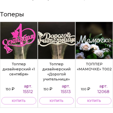
Топеры
Топпер
Топпер
ТОППЕР
дизайнерский «1
дизайнерский
«МАМОЧКЕ» Т002
сентября»
«Дорогой
учительнице»
арт.
арт.
арт.
₽
₽
₽
150
150
100
15512
15513
12068
КУПИТЬ
КУПИТЬ
КУПИТЬ