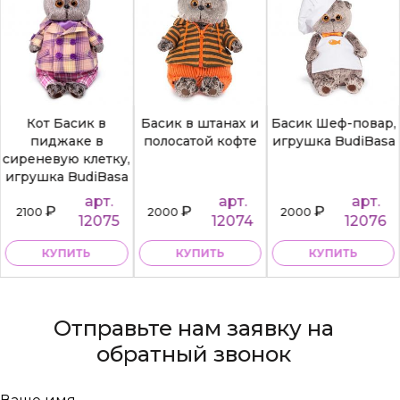
Кот Басик в
Басик в штанах и
Басик Шеф-повар,
пиджаке в
полосатой кофте
игрушка BudiBasa
сиреневую клетку,
игрушка BudiBasa
арт.
арт.
арт.
₽
₽
₽
2100
2000
2000
12075
12074
12076
КУПИТЬ
КУПИТЬ
КУПИТЬ
Отправьте нам заявку на
обратный звонок