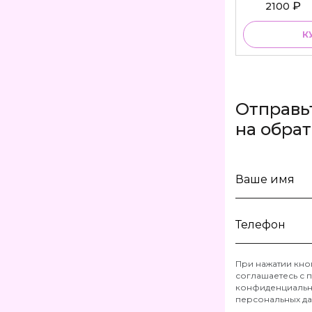
Bu
₽
2100
К
Отправь
на обра
Ваше
имя
Телефон
При нажатии кно
соглашаетесь с
п
*
конфиденциальн
персональных д