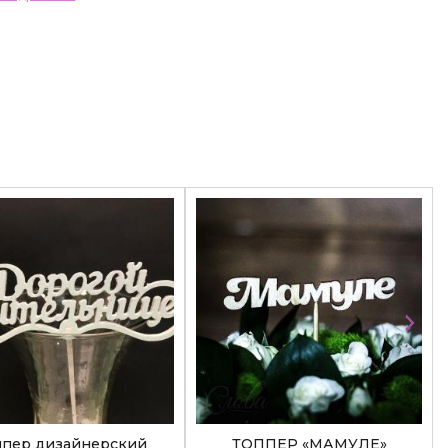
ппер дизайнерский
ТОППЕР «МАМУЛЕ»