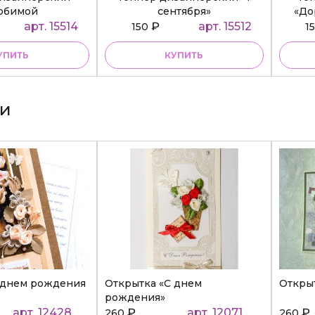
юбимой
сентября»
«До
ательнице»
арт. 15514
₽
арт. 15512
150
1
УПИТЬ
КУПИТЬ
ки
 днем рождения
Открытка «С днем
Откры
рождения»
арт. 12428
₽
арт. 12071
₽
260
260