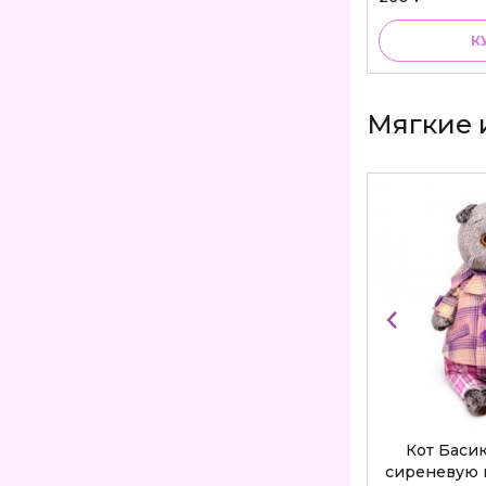
КУПИТЬ
К
Мягкие 
Кот Баси
сиреневую 