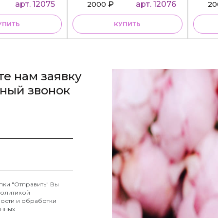
diBasa
арт. 12075
₽
арт. 12076
2000
2
УПИТЬ
КУПИТЬ
те нам заявку
тный звонок
пки "Отправить" Вы
олитикой
ости и обработки
анных