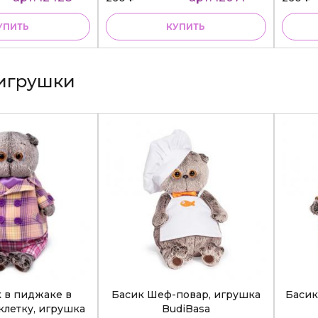
УПИТЬ
КУПИТЬ
игрушки
к в пиджаке в
Басик Шеф-повар, игрушка
Басик
клетку, игрушка
BudiBasa