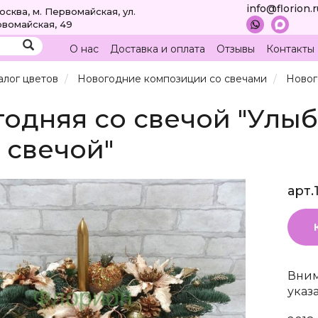
info@florion.
Москва, м. Первомайская, ул.
вомайская, 49
О нас
Доставка и оплата
Отзывы
Контакты
алог цветов
Новогодние композиции со свечами
Новог
одняя со свечой "Улыб
 свечой"
арт.
Вним
указ