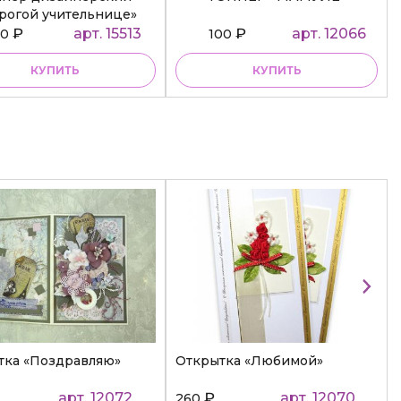
рогой учительнице»
₽
арт. 15513
₽
арт. 12066
50
100
КУПИТЬ
КУПИТЬ
тка «Поздравляю»
Открытка «Любимой»
арт. 12072
₽
арт. 12070
260