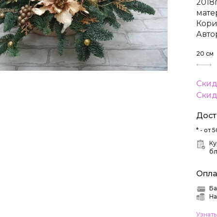
2018
мате
Кори
Автор
20
см
Скид
Скид
Дост
* - от
Ку
б
Опла
Ба
На
Узнат