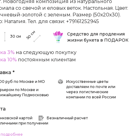
г. Новогодняя композиция из натурального
риала со свечой и еловых веток. Настольная. Цвет:
чневый-золотой с зеленым. Размер (50х20х30).
: Наталия. Тел. для связи: +79161252945
см
Средство для продления
50
30
см
жизни букета в ПОДАРОК
ка 3%
на следующую покупку
ка 10%
постоянным клиентам
авка *
 500 руб по Москве и МО
Искусственные цветы
доставляем по почте или
рьером по Москве и
через логистические
лижайшему Подмосковью
компании по всей России
та
нковской картой
Безналичный расчет
личными при получении
ь подробнее