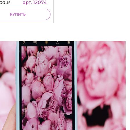
₽
арт. 12074
000
КУПИТЬ