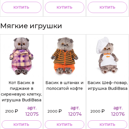
КУПИТЬ
КУПИТЬ
КУПИТЬ
Мягкие игрушки
Кот Басик в
Басик в штанах и
Басик Шеф-повар,
пиджаке в
полосатой кофте
игрушка BudiBasa
сиреневую клетку,
игрушка BudiBasa
арт.
арт.
арт.
₽
₽
₽
2100
2000
2000
12075
12074
12076
КУПИТЬ
КУПИТЬ
КУПИТЬ