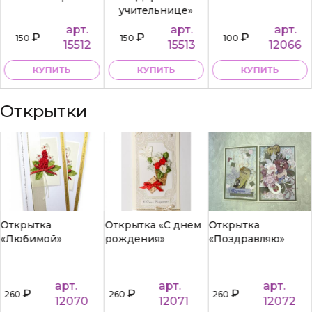
учительнице»
арт.
арт.
арт.
₽
₽
₽
150
150
100
15512
15513
12066
КУПИТЬ
КУПИТЬ
КУПИТЬ
Открытки
Открытка
Открытка «С днем
Открытка
«Любимой»
рождения»
«Поздравляю»
арт.
арт.
арт.
₽
₽
₽
260
260
260
12070
12071
12072