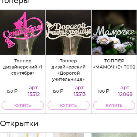
Топеры
Топпер
Топпер
ТОППЕР
дизайнерский «1
дизайнерский
«МАМОЧКЕ» Т002
сентября»
«Дорогой
учительнице»
арт.
арт.
арт.
₽
₽
₽
150
150
100
15512
15513
12068
КУПИТЬ
КУПИТЬ
КУПИТЬ
Открытки