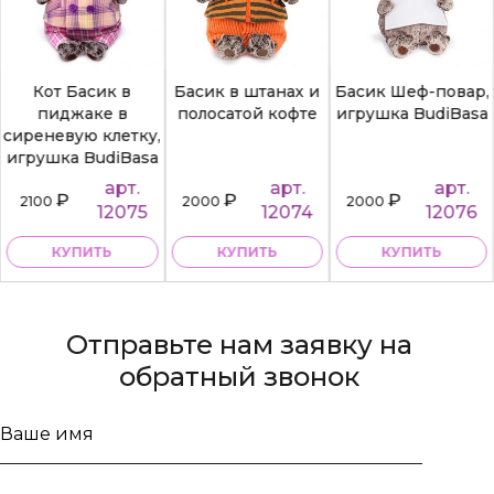
Кот Басик в
Басик в штанах и
Басик Шеф-повар,
пиджаке в
полосатой кофте
игрушка BudiBasa
сиреневую клетку,
игрушка BudiBasa
арт.
арт.
арт.
₽
₽
₽
2100
2000
2000
12075
12074
12076
КУПИТЬ
КУПИТЬ
КУПИТЬ
Отправьте нам заявку на
обратный звонок