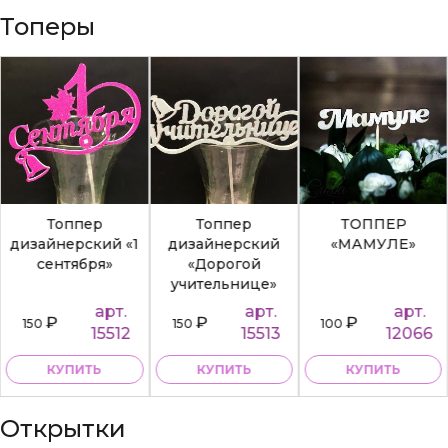
Топеры
Топпер
Топпер
ТОППЕР
дизайнерский «1
дизайнерский
«МАМУЛЕ»
сентября»
«Дорогой
учительнице»
арт.
арт.
арт.
₽
₽
₽
150
150
100
15512
15513
12066
КУПИТЬ
КУПИТЬ
КУПИТЬ
Открытки