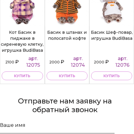
Кот Басик в
Басик в штанах и
Басик Шеф-повар,
пиджаке в
полосатой кофте
игрушка BudiBasa
сиреневую клетку,
игрушка BudiBasa
арт.
арт.
арт.
₽
₽
₽
2100
2000
2000
12075
12074
12076
КУПИТЬ
КУПИТЬ
КУПИТЬ
Отправьте нам заявку на
обратный звонок