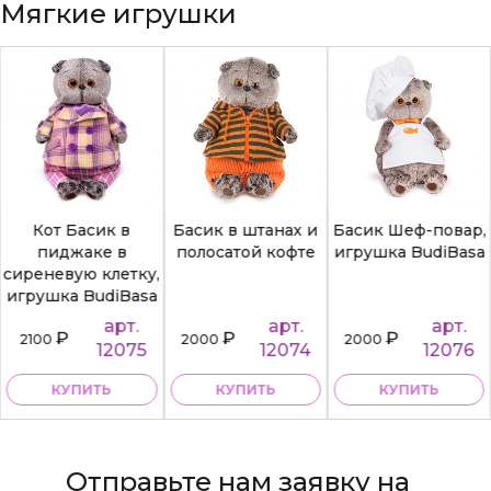
Мягкие игрушки
Кот Басик в
Басик в штанах и
Басик Шеф-повар,
пиджаке в
полосатой кофте
игрушка BudiBasa
сиреневую клетку,
игрушка BudiBasa
арт.
арт.
арт.
₽
₽
₽
2100
2000
2000
12075
12074
12076
КУПИТЬ
КУПИТЬ
КУПИТЬ
Отправьте нам заявку на