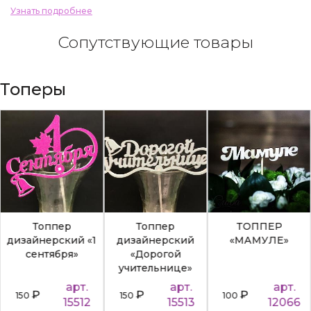
Узнать подробнее
Сопутствующие товары
Топеры
Топпер
Топпер
ТОППЕР
дизайнерский «1
дизайнерский
«МАМУЛЕ»
сентября»
«Дорогой
учительнице»
арт.
арт.
арт.
₽
₽
₽
150
150
100
15512
15513
12066