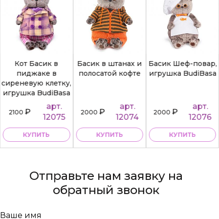
Кот Басик в
Басик в штанах и
Басик Шеф-повар,
пиджаке в
полосатой кофте
игрушка BudiBasa
сиреневую клетку,
игрушка BudiBasa
арт.
арт.
арт.
₽
₽
₽
2100
2000
2000
12075
12074
12076
КУПИТЬ
КУПИТЬ
КУПИТЬ
Отправьте нам заявку на
обратный звонок