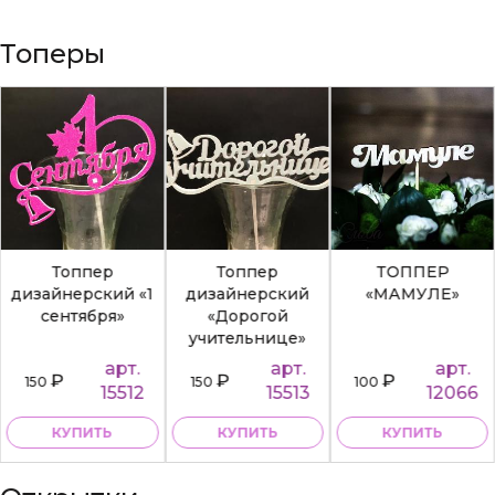
Топеры
Топпер
Топпер
ТОППЕР
дизайнерский «1
дизайнерский
«МАМУЛЕ»
сентября»
«Дорогой
учительнице»
арт.
арт.
арт.
₽
₽
₽
150
150
100
15512
15513
12066
КУПИТЬ
КУПИТЬ
КУПИТЬ