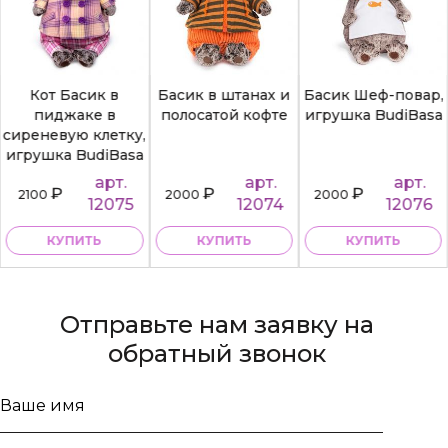
Кот Басик в
Басик в штанах и
Басик Шеф-повар,
пиджаке в
полосатой кофте
игрушка BudiBasa
сиреневую клетку,
игрушка BudiBasa
арт.
арт.
арт.
₽
₽
₽
2100
2000
2000
12075
12074
12076
КУПИТЬ
КУПИТЬ
КУПИТЬ
Отправьте нам заявку на
обратный звонок