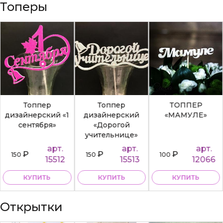
Топеры
Топпер
Топпер
ТОППЕР
дизайнерский «1
дизайнерский
«МАМУЛЕ»
сентября»
«Дорогой
учительнице»
арт.
арт.
арт.
₽
₽
₽
150
150
100
15512
15513
12066
КУПИТЬ
КУПИТЬ
КУПИТЬ
Открытки