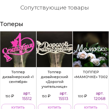
Сопутствующие товары
Топеры
Топпер
Топпер
ТОППЕР
дизайнерский «1
дизайнерский
«МАМОЧКЕ» Т002
сентября»
«Дорогой
учительнице»
арт.
арт.
арт.
₽
₽
₽
150
150
100
15512
15513
12068
КУПИТЬ
КУПИТЬ
КУПИТЬ