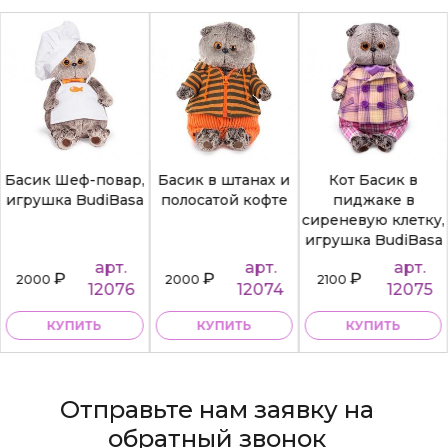
Басик Шеф-повар,
Басик в штанах и
Кот Басик в
игрушка BudiBasa
полосатой кофте
пиджаке в
сиреневую клетку,
игрушка BudiBasa
арт.
арт.
арт.
₽
₽
₽
2000
2000
2100
12076
12074
12075
КУПИТЬ
КУПИТЬ
КУПИТЬ
Отправьте нам заявку на
обратный звонок