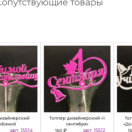
Сопутствующие товары
дизайнерский
Топпер дизайнерский «1
То
юбимой
сентября»
«До
ательнице»
арт. 15514
₽
арт. 15512
150
1