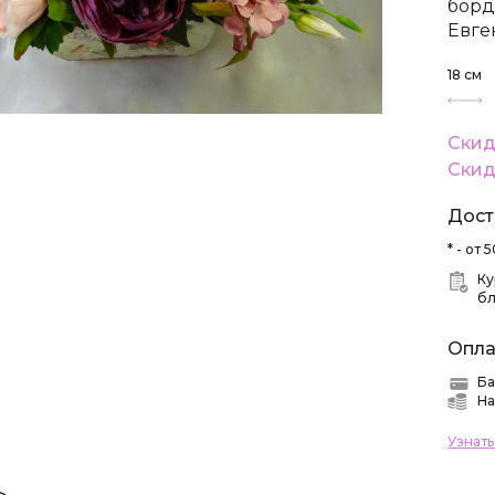
борд
Евге
18
см
Скид
Скид
Дост
* - от
Ку
б
Опла
Ба
На
Узнат