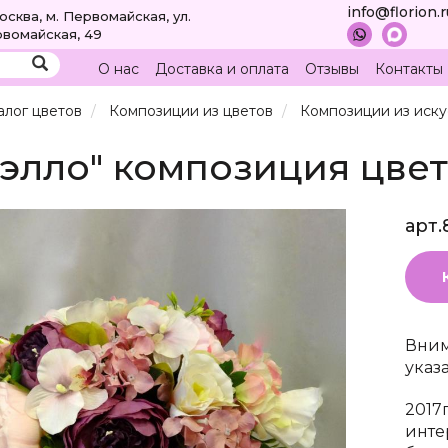
info@florion.
Москва, м. Первомайская, ул.
вомайская, 49
О нас
Доставка и оплата
Отзывы
Контакты
алог цветов
Композиции из цветов
Композиции из иску
элло" композиция цве
арт.
Вним
указ
2017
инте