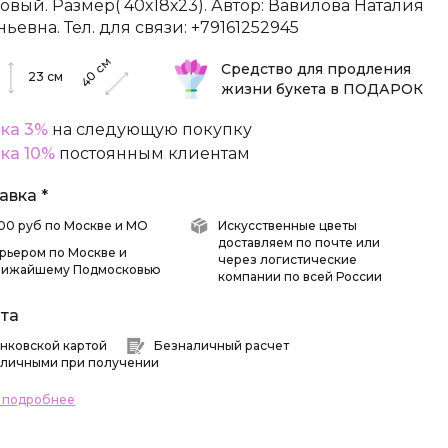
овый. Размер( 40х18х23). Автор: Вавилова Наталия
ньевна. Тел. для связи: +79161252945
см
Средство для продления
40
23
см
жизни букета в ПОДАРОК
ка 3%
на следующую покупку
ка 10%
постоянным клиентам
авка *
 500 руб по Москве и МО
Искусственные цветы
доставляем по почте или
рьером по Москве и
через логистические
лижайшему Подмосковью
компании по всей России
та
нковской картой
Безналичный расчет
личными при получении
ь подробнее