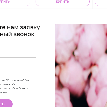
УПИТЬ
КУПИТЬ
те нам заявку
тный звонок
пки "Отправить" Вы
олитикой
ости и обработки
анных
ТЬ