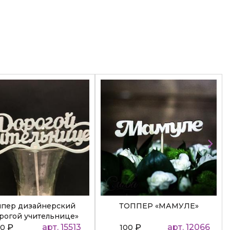
ппер дизайнерский
ТОППЕР «МАМУЛЕ»
рогой учительнице»
₽
арт. 15513
₽
арт. 12066
50
100