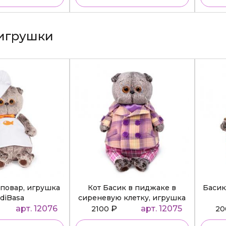
игрушки
повар, игрушка
Кот Басик в пиджаке в
Басик
diBasa
сиреневую клетку, игрушка
BudiBasa
арт. 12076
₽
арт. 12075
2100
2