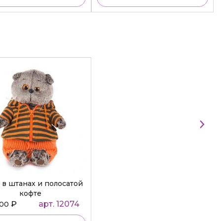
 в штанах и полосатой
кофте
₽
арт. 12074
000