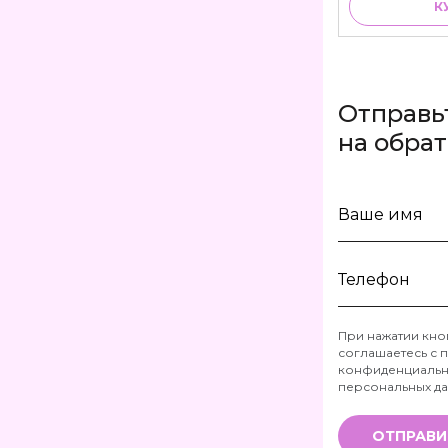
К
Отправь
на обра
Ваше
имя
Телефон
При нажатии кно
соглашаетесь с
п
*
конфиденциальн
персональных д
ОТПРАВИ