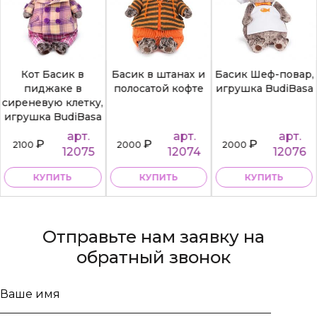
Кот Басик в
Басик в штанах и
Басик Шеф-повар,
пиджаке в
полосатой кофте
игрушка BudiBasa
сиреневую клетку,
игрушка BudiBasa
арт.
арт.
арт.
₽
₽
₽
2100
2000
2000
12075
12074
12076
КУПИТЬ
КУПИТЬ
КУПИТЬ
Отправьте нам заявку на
обратный звонок