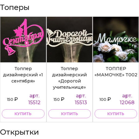
Топеры
Топпер
Топпер
ТОППЕР
дизайнерский «1
дизайнерский
«МАМОЧКЕ» Т002
сентября»
«Дорогой
учительнице»
арт.
арт.
арт.
₽
₽
₽
150
150
100
15512
15513
12068
КУПИТЬ
КУПИТЬ
КУПИТЬ
Открытки