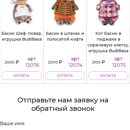
Басик Шеф-повар,
Басик в штанах и
Кот Басик в
игрушка BudiBasa
полосатой кофте
пиджаке в
сиреневую клетку,
игрушка BudiBasa
арт.
арт.
арт.
₽
₽
₽
2000
2000
2100
12076
12074
12075
КУПИТЬ
КУПИТЬ
КУПИТЬ
Отправьте нам заявку на
обратный звонок