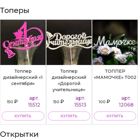
Топеры
Топпер
Топпер
ТОППЕР
дизайнерский «1
дизайнерский
«МАМОЧКЕ» Т002
сентября»
«Дорогой
учительнице»
арт.
арт.
арт.
₽
₽
₽
150
150
100
15512
15513
12068
КУПИТЬ
КУПИТЬ
КУПИТЬ
Открытки