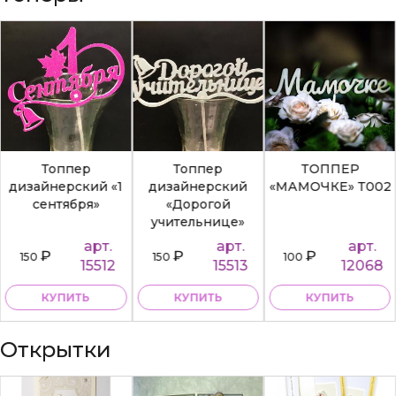
Топпер
Топпер
ТОППЕР
дизайнерский «1
дизайнерский
«МАМОЧКЕ» Т002
сентября»
«Дорогой
учительнице»
арт.
арт.
арт.
₽
₽
₽
150
150
100
15512
15513
12068
КУПИТЬ
КУПИТЬ
КУПИТЬ
Открытки