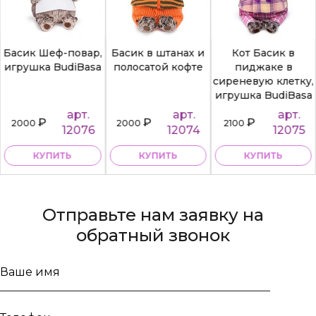
Басик Шеф-повар,
Басик в штанах и
Кот Басик в
игрушка BudiBasa
полосатой кофте
пиджаке в
сиреневую клетку,
игрушка BudiBasa
арт.
арт.
арт.
₽
₽
₽
2000
2000
2100
12076
12074
12075
КУПИТЬ
КУПИТЬ
КУПИТЬ
Отправьте нам заявку на
обратный звонок
Ваше