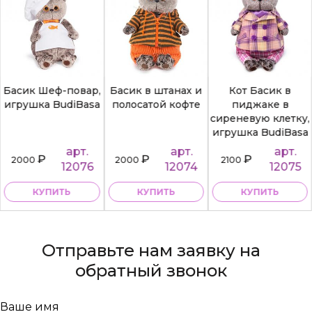
Басик Шеф-повар,
Басик в штанах и
Кот Басик в
игрушка BudiBasa
полосатой кофте
пиджаке в
сиреневую клетку,
игрушка BudiBasa
арт.
арт.
арт.
₽
₽
₽
2000
2000
2100
12076
12074
12075
КУПИТЬ
КУПИТЬ
КУПИТЬ
Отправьте нам заявку на
обратный звонок