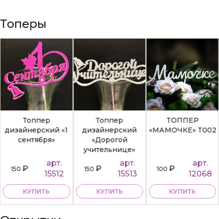
Топеры
Топпер
Топпер
ТОППЕР
дизайнерский «1
дизайнерский
«МАМОЧКЕ» Т002
сентября»
«Дорогой
учительнице»
арт.
арт.
арт.
₽
₽
₽
150
150
100
15512
15513
12068
КУПИТЬ
КУПИТЬ
КУПИТЬ