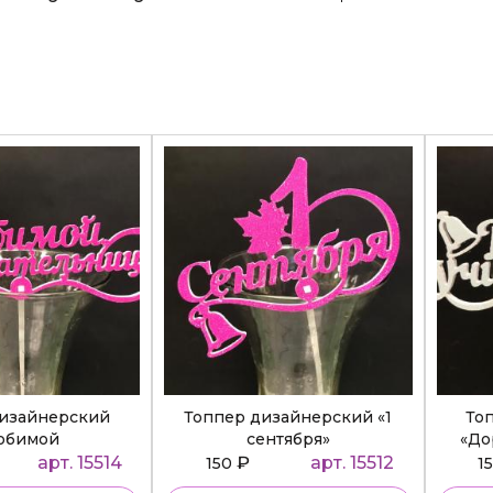
дизайнерский
Топпер дизайнерский «1
То
юбимой
сентября»
«До
ательнице»
арт. 15514
₽
арт. 15512
150
1