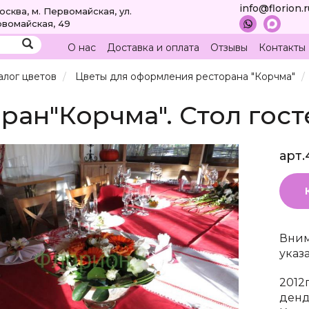
info@florion.
Москва, м. Первомайская, ул.
вомайская, 49
О нас
Доставка и оплата
Отзывы
Контакты
алог цветов
Цветы для оформления ресторана "Корчма"
ран"Корчма". Стол гост
арт.
Вним
указ
2012г
денд