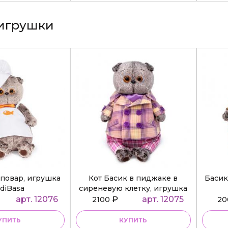
игрушки
повар, игрушка
Кот Басик в пиджаке в
Басик
diBasa
сиреневую клетку, игрушка
BudiBasa
арт. 12076
₽
арт. 12075
2100
2
УПИТЬ
КУПИТЬ