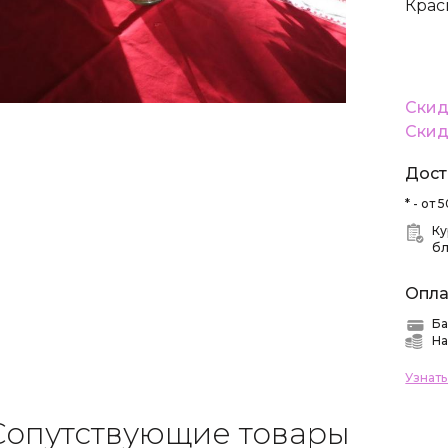
Крас
Скид
Скид
Дост
* - от
Ку
б
Опла
Ба
На
Узнат
Сопутствующие товары