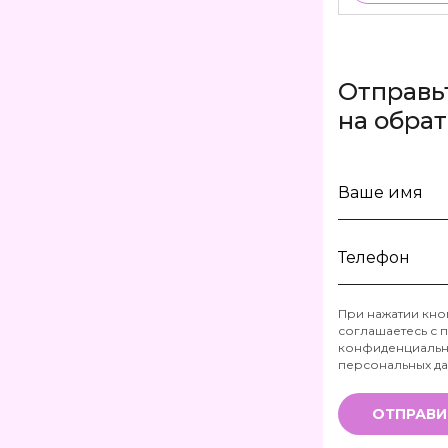
Отправь
на обра
Ваше
имя
Телефон
При нажатии кно
соглашаетесь с
п
*
конфиденциальн
персональных д
ОТПРАВИ