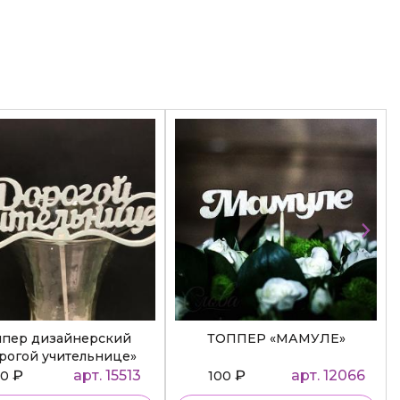
ппер дизайнерский
ТОППЕР «МАМУЛЕ»
рогой учительнице»
₽
арт. 15513
₽
арт. 12066
50
100