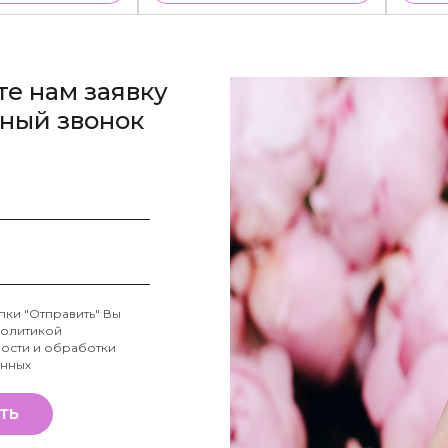
те нам заявку
тный звонок
пки "Отправить" Вы
олитикой
ости и обработки
анных
ТЬ