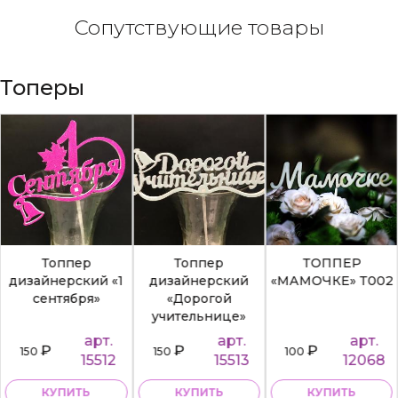
Сопутствующие товары
Топеры
Топпер
Топпер
ТОППЕР
дизайнерский «1
дизайнерский
«МАМОЧКЕ» Т002
сентября»
«Дорогой
учительнице»
арт.
арт.
арт.
₽
₽
₽
150
150
100
15512
15513
12068
КУПИТЬ
КУПИТЬ
КУПИТЬ