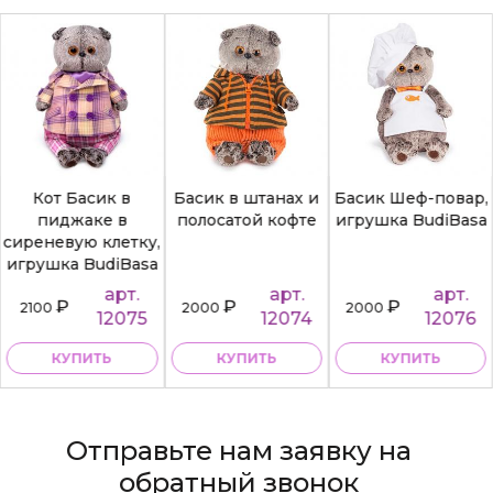
Кот Басик в
Басик в штанах и
Басик Шеф-повар,
пиджаке в
полосатой кофте
игрушка BudiBasa
сиреневую клетку,
игрушка BudiBasa
арт.
арт.
арт.
₽
₽
₽
2100
2000
2000
12075
12074
12076
КУПИТЬ
КУПИТЬ
КУПИТЬ
Отправьте нам заявку на
обратный звонок