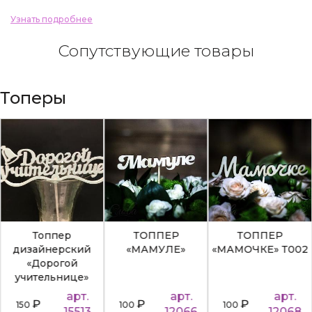
Узнать подробнее
Сопутствующие товары
Топеры
Топпер
ТОППЕР
ТОППЕР
дизайнерский
«МАМУЛЕ»
«МАМОЧКЕ» Т002
«Дорогой
учительнице»
арт.
арт.
арт.
₽
₽
₽
150
100
100
15513
12066
12068