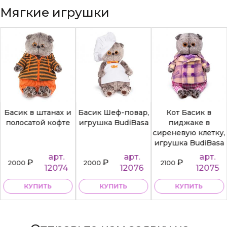
Мягкие игрушки
Басик в штанах и
Басик Шеф-повар,
Кот Басик в
полосатой кофте
игрушка BudiBasa
пиджаке в
сиреневую клетку,
игрушка BudiBasa
арт.
арт.
арт.
₽
₽
₽
2000
2000
2100
12074
12076
12075
КУПИТЬ
КУПИТЬ
КУПИТЬ