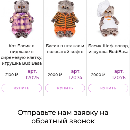
Кот Басик в
Басик в штанах и
Басик Шеф-повар,
пиджаке в
полосатой кофте
игрушка BudiBasa
сиреневую клетку,
игрушка BudiBasa
арт.
арт.
арт.
₽
₽
₽
2100
2000
2000
12075
12074
12076
КУПИТЬ
КУПИТЬ
КУПИТЬ
Отправьте нам заявку на
обратный звонок