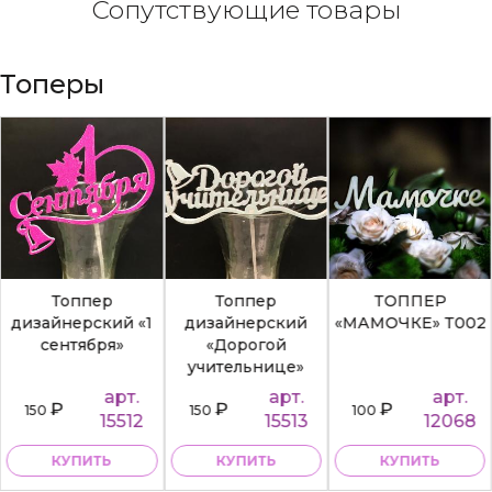
Сопутствующие товары
Топеры
Топпер
Топпер
ТОППЕР
дизайнерский «1
дизайнерский
«МАМОЧКЕ» Т002
сентября»
«Дорогой
учительнице»
арт.
арт.
арт.
₽
₽
₽
150
150
100
15512
15513
12068
КУПИТЬ
КУПИТЬ
КУПИТЬ