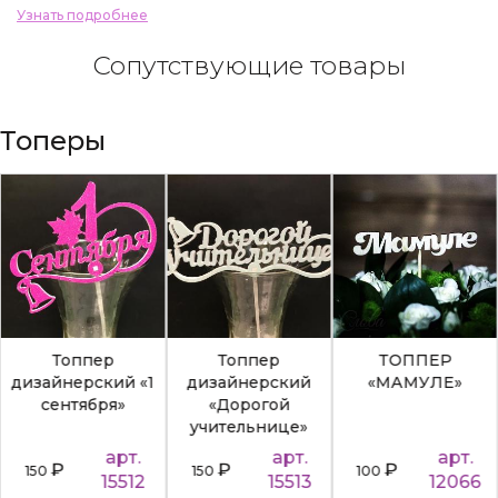
Узнать подробнее
Сопутствующие товары
Топеры
Топпер
Топпер
ТОППЕР
дизайнерский «1
дизайнерский
«МАМУЛЕ»
сентября»
«Дорогой
учительнице»
арт.
арт.
арт.
₽
₽
₽
150
150
100
15512
15513
12066