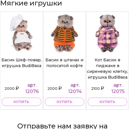
Мягкие игрушки
Басик Шеф-повар,
Басик в штанах и
Кот Басик в
игрушка BudiBasa
полосатой кофте
пиджаке в
сиреневую клетку,
игрушка BudiBasa
арт.
арт.
арт.
₽
₽
₽
2000
2000
2100
12076
12074
12075
КУПИТЬ
КУПИТЬ
КУПИТЬ
Отправьте нам заявку на