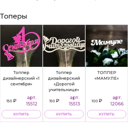
Топеры
Топпер
Топпер
ТОППЕР
дизайнерский «1
дизайнерский
«МАМУЛЕ»
сентября»
«Дорогой
учительнице»
арт.
арт.
арт.
₽
₽
₽
150
150
100
15512
15513
12066
КУПИТЬ
КУПИТЬ
КУПИТЬ