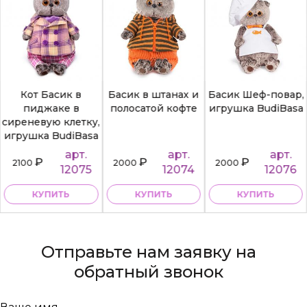
Кот Басик в
Басик в штанах и
Басик Шеф-повар,
пиджаке в
полосатой кофте
игрушка BudiBasa
сиреневую клетку,
игрушка BudiBasa
арт.
арт.
арт.
₽
₽
₽
2100
2000
2000
12075
12074
12076
КУПИТЬ
КУПИТЬ
КУПИТЬ
Отправьте нам заявку на
обратный звонок