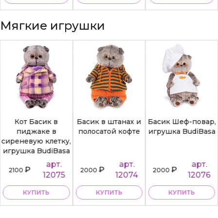
Мягкие игрушки
Кот Басик в
Басик в штанах и
Басик Шеф-повар,
пиджаке в
полосатой кофте
игрушка BudiBasa
сиреневую клетку,
игрушка BudiBasa
арт.
арт.
арт.
₽
₽
₽
2100
2000
2000
12075
12074
12076
КУПИТЬ
КУПИТЬ
КУПИТЬ