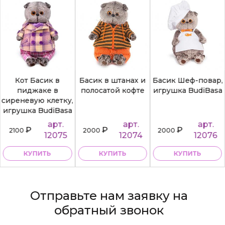
Кот Басик в
Басик в штанах и
Басик Шеф-повар,
пиджаке в
полосатой кофте
игрушка BudiBasa
сиреневую клетку,
игрушка BudiBasa
арт.
арт.
арт.
₽
₽
₽
2100
2000
2000
12075
12074
12076
КУПИТЬ
КУПИТЬ
КУПИТЬ
Отправьте нам заявку на
обратный звонок