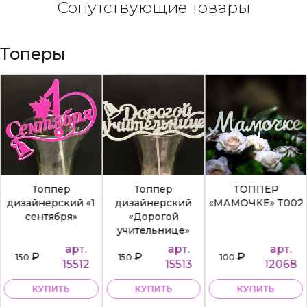
Сопутствующие товары
Топеры
Топпер
Топпер
ТОППЕР
дизайнерский «1
дизайнерский
«МАМОЧКЕ» Т002
сентября»
«Дорогой
учительнице»
арт.
арт.
арт.
₽
₽
₽
150
150
100
15512
15513
12068
КУПИТЬ
КУПИТЬ
КУПИТЬ