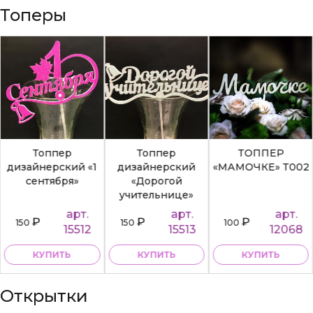
Топеры
Топпер
Топпер
ТОППЕР
дизайнерский «1
дизайнерский
«МАМОЧКЕ» Т002
сентября»
«Дорогой
учительнице»
арт.
арт.
арт.
₽
₽
₽
150
150
100
15512
15513
12068
КУПИТЬ
КУПИТЬ
КУПИТЬ
Открытки