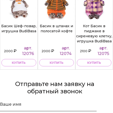
Басик Шеф-повар,
Басик в штанах и
Кот Басик в
игрушка BudiBasa
полосатой кофте
пиджаке в
сиреневую клетку,
игрушка BudiBasa
арт.
арт.
арт.
₽
₽
₽
2000
2000
2100
12076
12074
12075
КУПИТЬ
КУПИТЬ
КУПИТЬ
Отправьте нам заявку на
обратный звонок