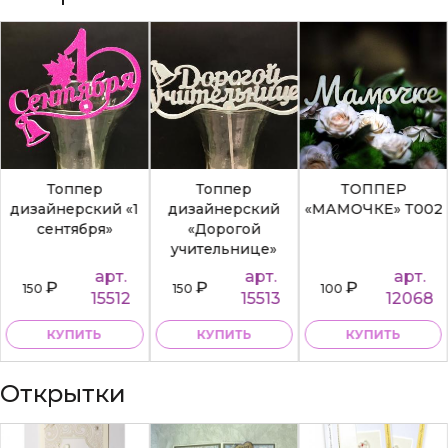
Топпер
Топпер
ТОППЕР
дизайнерский «1
дизайнерский
«МАМОЧКЕ» Т002
сентября»
«Дорогой
учительнице»
арт.
арт.
арт.
₽
₽
₽
150
150
100
15512
15513
12068
КУПИТЬ
КУПИТЬ
КУПИТЬ
Открытки