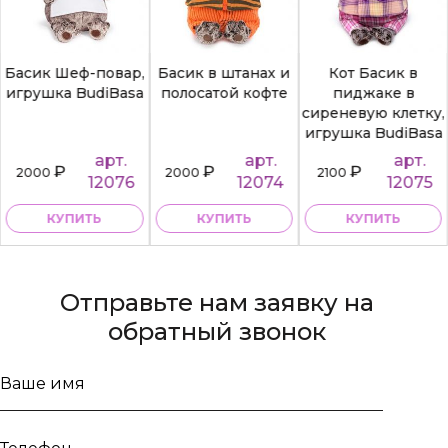
Басик Шеф-повар,
Басик в штанах и
Кот Басик в
игрушка BudiBasa
полосатой кофте
пиджаке в
сиреневую клетку,
игрушка BudiBasa
арт.
арт.
арт.
₽
₽
₽
2000
2000
2100
12076
12074
12075
КУПИТЬ
КУПИТЬ
КУПИТЬ
Отправьте нам заявку на
обратный звонок
Ваше