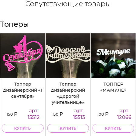
Сопутствующие товары
Топеры
Топпер
Топпер
ТОППЕР
дизайнерский «1
дизайнерский
«МАМУЛЕ»
сентября»
«Дорогой
учительнице»
арт.
арт.
арт.
₽
₽
₽
150
150
100
15512
15513
12066
КУПИТЬ
КУПИТЬ
КУПИТЬ