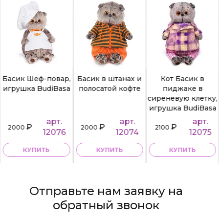
Басик Шеф-повар,
Басик в штанах и
Кот Басик в
игрушка BudiBasa
полосатой кофте
пиджаке в
сиреневую клетку,
игрушка BudiBasa
арт.
арт.
арт.
₽
₽
₽
2000
2000
2100
12076
12074
12075
КУПИТЬ
КУПИТЬ
КУПИТЬ
Отправьте нам заявку на
обратный звонок