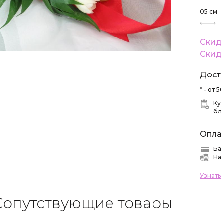
05
см
Скид
Скид
Дост
* - от
Ку
б
Опла
Ба
На
Узнат
Сопутствующие товары