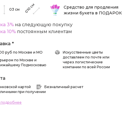
см
Средство для продления
010
03
см
жизни букета в ПОДАРОК
ка 3%
на следующую покупку
ка 10%
постоянным клиентам
авка *
 500 руб по Москве и МО
Искусственные цветы
доставляем по почте или
рьером по Москве и
через логистические
лижайшему Подмосковью
компании по всей России
та
нковской картой
Безналичный расчет
личными при получении
ь подробнее