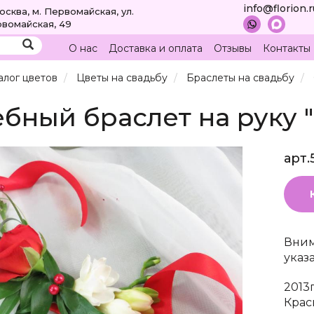
info@florion.
Москва, м. Первомайская, ул.
вомайская, 49
О нас
Доставка и оплата
Отзывы
Контакты
алог цветов
Цветы на свадьбу
Браслеты на свадьбу
бный браслет на руку "
арт.
Вним
указ
2013г
Крас