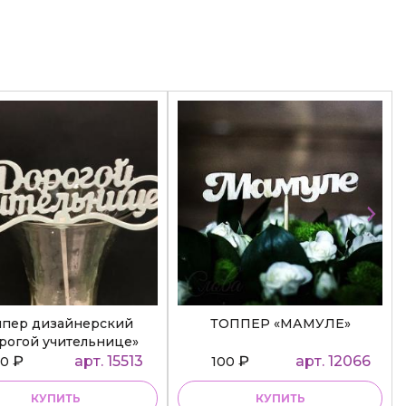
ппер дизайнерский
ТОППЕР «МАМУЛЕ»
рогой учительнице»
₽
арт. 15513
₽
арт. 12066
50
100
КУПИТЬ
КУПИТЬ