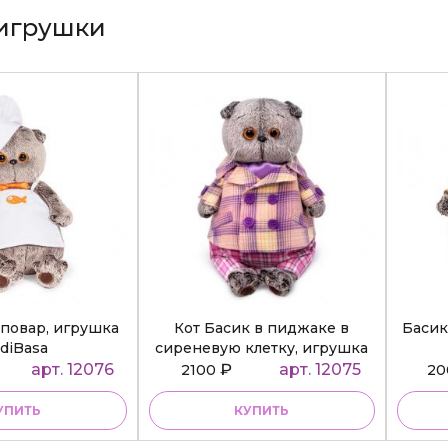
игрушки
повар, игрушка
Кот Басик в пиджаке в
Басик
diBasa
сиреневую клетку, игрушка
BudiBasa
арт. 12076
₽
арт. 12075
2100
2
УПИТЬ
КУПИТЬ