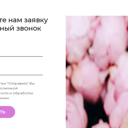
те нам заявку
тный звонок
пки "Отправить" Вы
олитикой
ости и обработки
анных
ТЬ