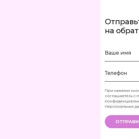
Отправь
на обра
Ваше
имя
Телефон
При нажатии кно
соглашаетесь с
п
*
конфиденциальн
персональных д
ОТПРАВИ