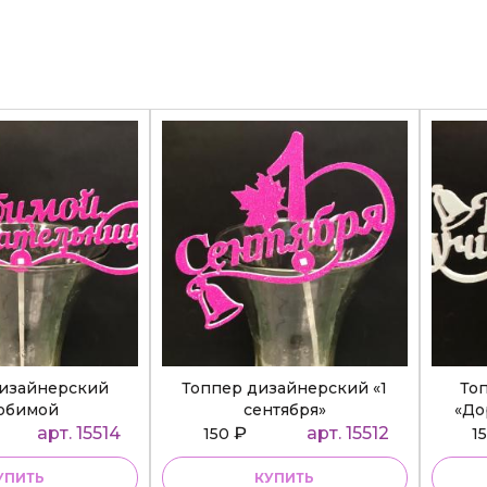
дизайнерский
Топпер дизайнерский «1
То
юбимой
сентября»
«До
ательнице»
арт. 15514
₽
арт. 15512
150
1
УПИТЬ
КУПИТЬ