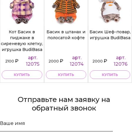
Кот Басик в
Басик в штанах и
Басик Шеф-повар,
пиджаке в
полосатой кофте
игрушка BudiBasa
сиреневую клетку,
игрушка BudiBasa
арт.
арт.
арт.
₽
₽
₽
2100
2000
2000
12075
12074
12076
КУПИТЬ
КУПИТЬ
КУПИТЬ
Отправьте нам заявку на
обратный звонок