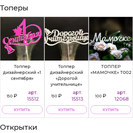
Топеры
Топпер
Топпер
ТОППЕР
дизайнерский «1
дизайнерский
«МАМОЧКЕ» Т002
сентября»
«Дорогой
учительнице»
арт.
арт.
арт.
₽
₽
₽
150
150
100
15512
15513
12068
КУПИТЬ
КУПИТЬ
КУПИТЬ
Открытки