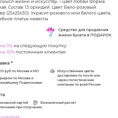
 смысл жизни и искусству, – цвет любви Форма:
лая. Состав: 13 орхидей. Цвет: Бело-розовый.
ер (25х25х30). Украсит розового или белого цвета,
ебное платье невесты
Средство для продления
жизни букета в ПОДАРОК
ка 3%
на следующую покупку
ка 10%
постоянным клиентам
авка *
 500 руб по Москве и МО
Искусственные цветы
доставляем по почте или
рьером по Москве и
через логистические
лижайшему Подмосковью
компании по всей России
та
нковской картой
Безналичный расчет
личными при получении
ь подробнее