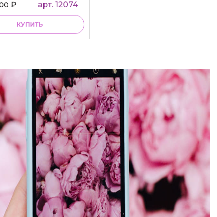
₽
арт. 12074
000
КУПИТЬ