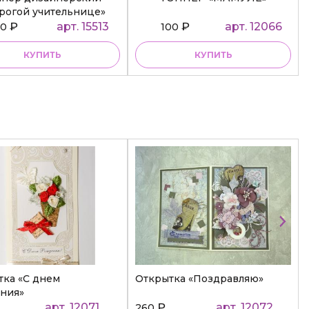
рогой учительнице»
₽
арт. 15513
₽
арт. 12066
50
100
КУПИТЬ
КУПИТЬ
тка «С днем
Открытка «Поздравляю»
ния»
арт. 12071
₽
арт. 12072
260