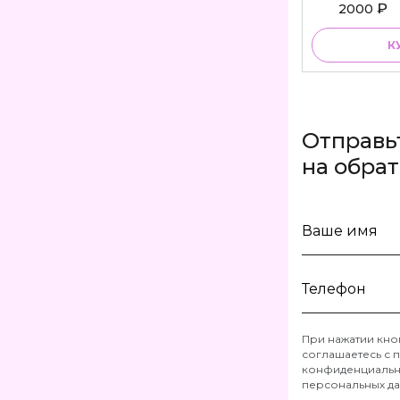
₽
2000
К
Отправь
на обра
Ваше
имя
Телефон
При нажатии кно
соглашаетесь с
п
*
конфиденциальн
персональных д