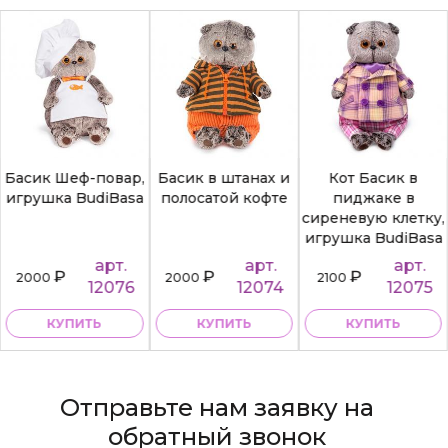
Басик Шеф-повар,
Басик в штанах и
Кот Басик в
игрушка BudiBasa
полосатой кофте
пиджаке в
сиреневую клетку,
игрушка BudiBasa
арт.
арт.
арт.
₽
₽
₽
2000
2000
2100
12076
12074
12075
КУПИТЬ
КУПИТЬ
КУПИТЬ
Отправьте нам заявку на
обратный звонок