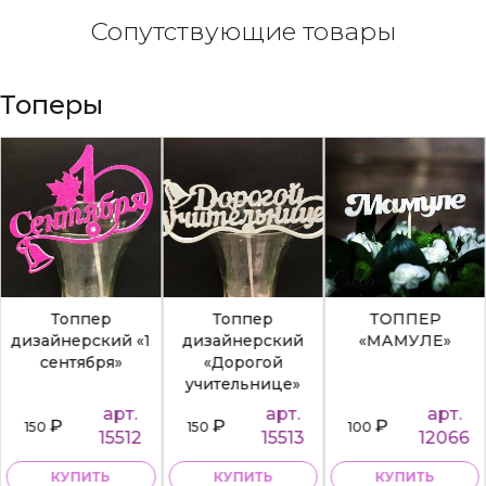
Сопутствующие товары
Топеры
Топпер
Топпер
ТОППЕР
дизайнерский «1
дизайнерский
«МАМУЛЕ»
сентября»
«Дорогой
учительнице»
арт.
арт.
арт.
₽
₽
₽
150
150
100
15512
15513
12066
КУПИТЬ
КУПИТЬ
КУПИТЬ