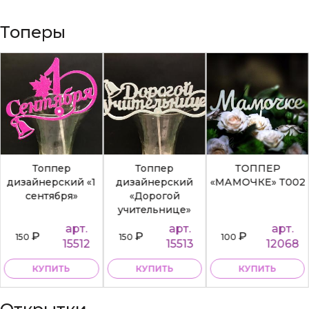
Топеры
Топпер
Топпер
ТОППЕР
дизайнерский «1
дизайнерский
«МАМОЧКЕ» Т002
сентября»
«Дорогой
учительнице»
арт.
арт.
арт.
₽
₽
₽
150
150
100
15512
15513
12068
КУПИТЬ
КУПИТЬ
КУПИТЬ