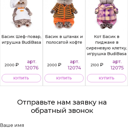
Басик Шеф-повар,
Басик в штанах и
Кот Басик в
игрушка BudiBasa
полосатой кофте
пиджаке в
сиреневую клетку,
игрушка BudiBasa
арт.
арт.
арт.
₽
₽
₽
2000
2000
2100
12076
12074
12075
КУПИТЬ
КУПИТЬ
КУПИТЬ
Отправьте нам заявку на
обратный звонок