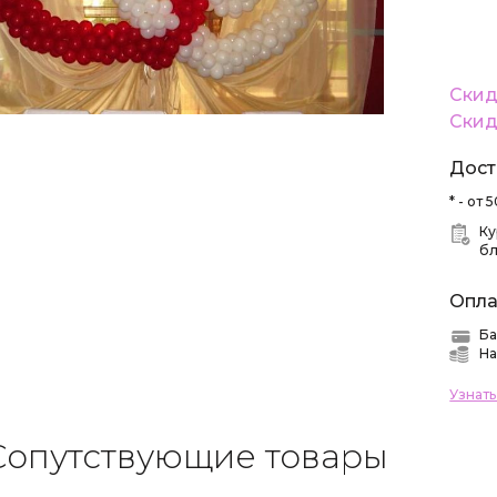
Скид
Скид
Дост
* - от
Ку
б
Опла
Ба
На
Узнат
Сопутствующие товары