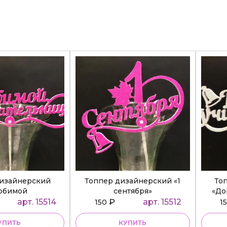
дизайнерский
Топпер дизайнерский «1
То
юбимой
сентября»
«До
ательнице»
арт. 15514
₽
арт. 15512
150
1
УПИТЬ
КУПИТЬ