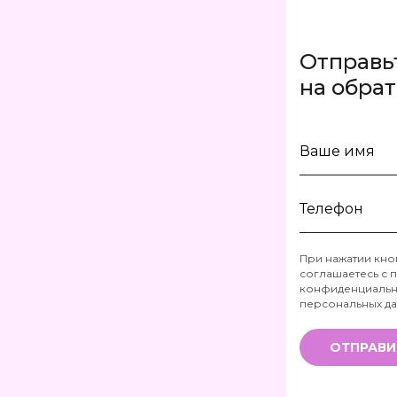
Отправь
на обра
Ваше
имя
Телефон
При нажатии кно
соглашаетесь с
п
*
конфиденциальн
персональных д
ОТПРАВИ