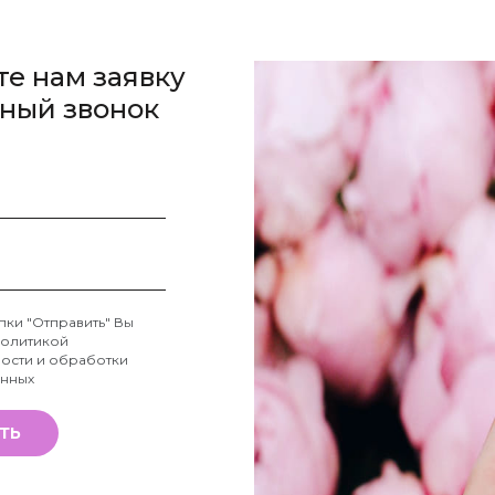
те нам заявку
тный звонок
пки "Отправить" Вы
олитикой
ости и обработки
анных
ТЬ