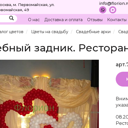
info@florion.
Москва, м. Первомайская, ул.
вомайская, 49
О нас
Доставка и оплата
Отзывы
Контакты
алог цветов
Цветы на свадьбу
Свадебные арки
Свад
бный задник. Ресторан
арт.
Вним
указ
08.2
Рест