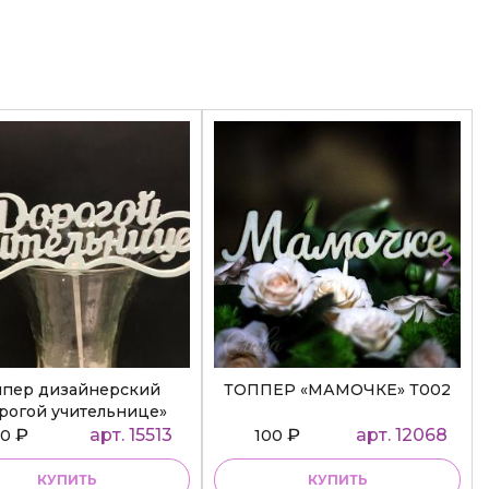
ппер дизайнерский
ТОППЕР «МАМОЧКЕ» Т002
рогой учительнице»
₽
арт. 15513
₽
арт. 12068
50
100
КУПИТЬ
КУПИТЬ