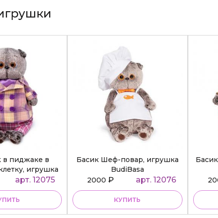
игрушки
к в пиджаке в
Басик Шеф-повар, игрушка
Басик
клетку, игрушка
BudiBasa
diBasa
арт. 12075
₽
арт. 12076
2000
2
УПИТЬ
КУПИТЬ