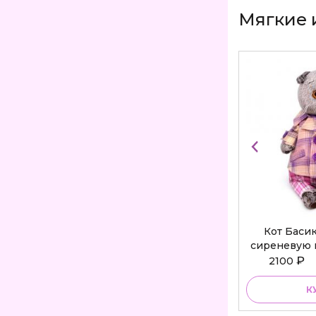
Мягкие 
Кот Баси
сиреневую 
Bu
₽
2100
К