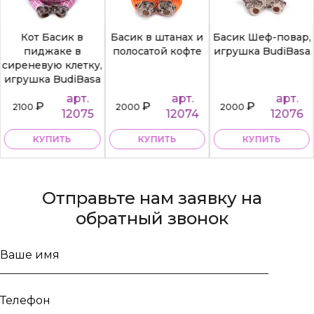
Кот Басик в
Басик в штанах и
Басик Шеф-повар,
пиджаке в
полосатой кофте
игрушка BudiBasa
сиреневую клетку,
игрушка BudiBasa
арт.
арт.
арт.
₽
₽
₽
2100
2000
2000
12075
12074
12076
КУПИТЬ
КУПИТЬ
КУПИТЬ
Отправьте нам заявку на
обратный звонок
Ваше
имя