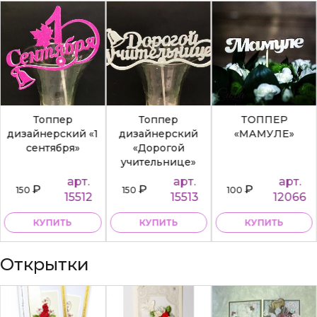
Топпер
Топпер
ТОППЕР
дизайнерский «1
дизайнерский
«МАМУЛЕ»
сентября»
«Дорогой
учительнице»
арт.
арт.
арт.
₽
₽
₽
150
150
100
15512
15513
12066
КУПИТЬ
КУПИТЬ
КУПИТЬ
Открытки