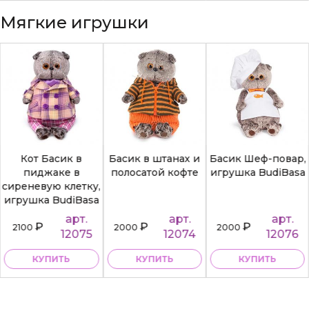
Мягкие игрушки
Кот Басик в
Басик в штанах и
Басик Шеф-повар,
пиджаке в
полосатой кофте
игрушка BudiBasa
сиреневую клетку,
игрушка BudiBasa
арт.
арт.
арт.
₽
₽
₽
2100
2000
2000
12075
12074
12076
КУПИТЬ
КУПИТЬ
КУПИТЬ