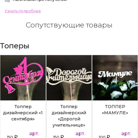
Узнать подробнее
Сопутствующие товары
Топеры
Топпер
Топпер
ТОППЕР
дизайнерский «1
дизайнерский
«МАМУЛЕ»
сентября»
«Дорогой
учительнице»
арт.
арт.
арт.
₽
₽
₽
150
150
100