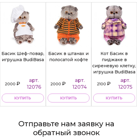
Басик Шеф-повар,
Басик в штанах и
Кот Басик в
игрушка BudiBasa
полосатой кофте
пиджаке в
сиреневую клетку,
игрушка BudiBasa
арт.
арт.
арт.
₽
₽
₽
2000
2000
2100
12076
12074
12075
КУПИТЬ
КУПИТЬ
КУПИТЬ
Отправьте нам заявку на
обратный звонок