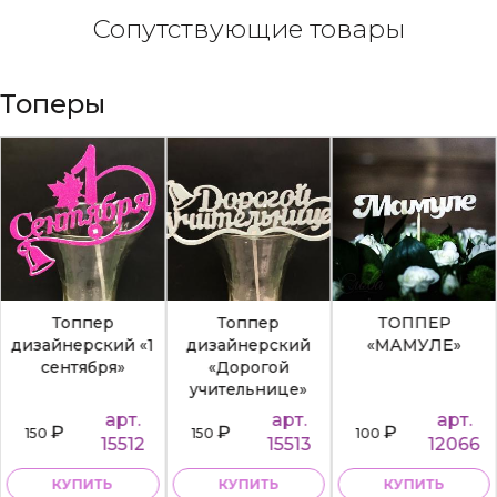
Сопутствующие товары
Топеры
Топпер
Топпер
ТОППЕР
дизайнерский «1
дизайнерский
«МАМУЛЕ»
сентября»
«Дорогой
учительнице»
арт.
арт.
арт.
₽
₽
₽
150
150
100
15512
15513
12066
КУПИТЬ
КУПИТЬ
КУПИТЬ