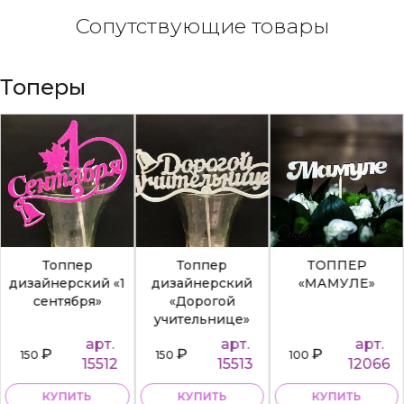
Сопутствующие товары
Топеры
Топпер
Топпер
ТОППЕР
дизайнерский «1
дизайнерский
«МАМУЛЕ»
сентября»
«Дорогой
учительнице»
арт.
арт.
арт.
₽
₽
₽
150
150
100
15512
15513
12066
КУПИТЬ
КУПИТЬ
КУПИТЬ