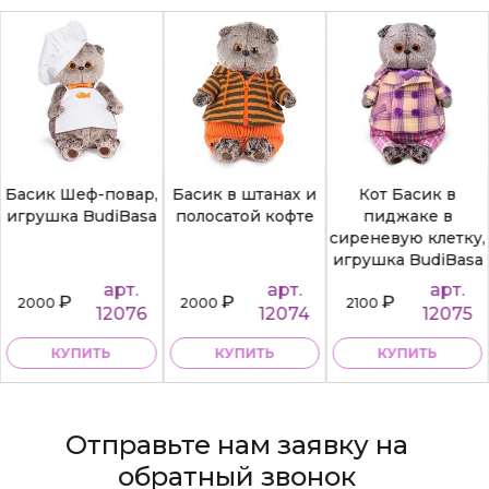
Басик Шеф-повар,
Басик в штанах и
Кот Басик в
игрушка BudiBasa
полосатой кофте
пиджаке в
сиреневую клетку,
игрушка BudiBasa
арт.
арт.
арт.
₽
₽
₽
2000
2000
2100
12076
12074
12075
КУПИТЬ
КУПИТЬ
КУПИТЬ
Отправьте нам заявку на
обратный звонок