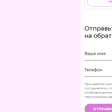
К
Отправь
на обра
Ваше
имя
Телефон
При нажатии кно
соглашаетесь с
п
*
конфиденциальн
персональных д
ОТПРАВИ