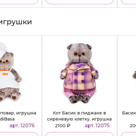
игрушки
повар, игрушка
Кот Басик в пиджаке в
Басик
diBasa
сиреневую клетку, игрушка
BudiBasa
арт. 12076
₽
арт. 12075
2100
2