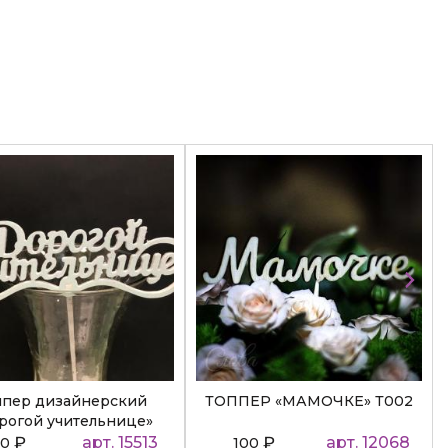
ппер дизайнерский
ТОППЕР «МАМОЧКЕ» Т002
рогой учительнице»
₽
арт. 15513
₽
арт. 12068
50
100