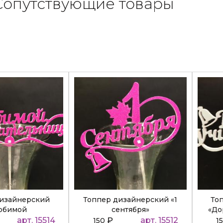
Сопутствующие товары
дизайнерский
Топпер дизайнерский «1
То
юбимой
сентября»
«До
ательнице»
арт. 15514
₽
арт. 15512
150
1