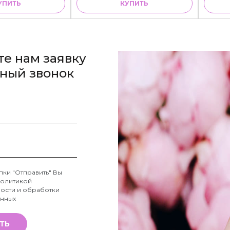
УПИТЬ
КУПИТЬ
те нам заявку
тный звонок
пки "Отправить" Вы
олитикой
ости и обработки
анных
ТЬ