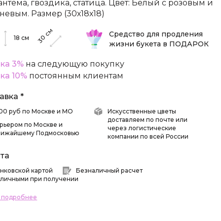
антема, гвоздика, статица. Цвет: Белый с розовым и
невым. Размер (30х18х18)
см
Средство для продления
30
18
см
жизни букета в ПОДАРОК
ка 3%
на следующую покупку
ка 10%
постоянным клиентам
авка *
 500 руб по Москве и МО
Искусственные цветы
доставляем по почте или
рьером по Москве и
через логистические
лижайшему Подмосковью
компании по всей России
та
нковской картой
Безналичный расчет
личными при получении
ь подробнее