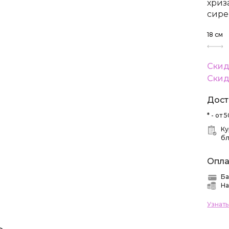
хриз
сире
18
см
Скид
Скид
Дост
* - от
Ку
б
Опла
Ба
На
Узнат