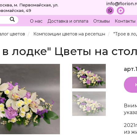
info@florion.
Москва, м. Первомайская, ул.
вомайская, 49
О нас
Доставка и оплата
Отзывы
Контакты
алог цветов
Композиции цветов на ресепшн
"Трое в л
 в лодке" Цветы на сто
арт.
Вним
указ
2021
из ж