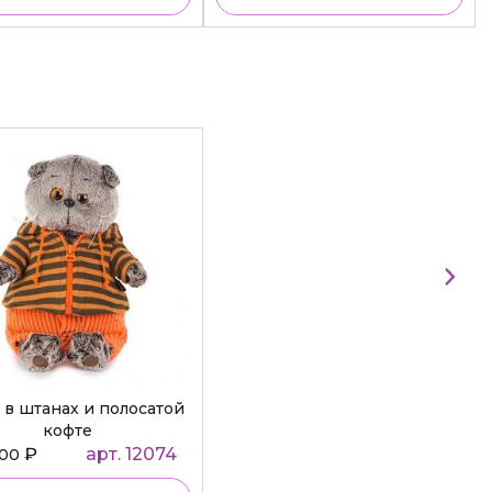
 в штанах и полосатой
кофте
₽
арт. 12074
000