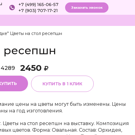
ru
+7 (499) 165-06-57
Заказать звонок
+7 (903) 707-17-21
одке" Цветы на стол ресепшн
л ресепшн
2450
14289
КУПИТЬ
КУПИТЬ В 1 КЛИК
ание цены на цветы могут быть изменены. Цены
аны на год изготовления.
г. Цветы на стол ресепшн на выставку. Композиция
ивых цветов. Форма: Овальная. Состав: Орхидея,