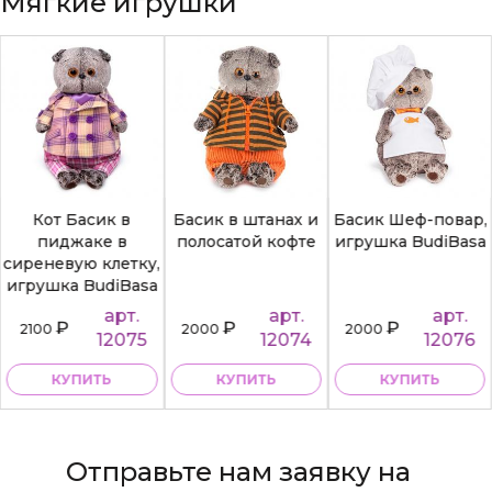
Мягкие игрушки
Кот Басик в
Басик в штанах и
Басик Шеф-повар,
пиджаке в
полосатой кофте
игрушка BudiBasa
сиреневую клетку,
игрушка BudiBasa
арт.
арт.
арт.
₽
₽
₽
2100
2000
2000
12075
12074
12076
КУПИТЬ
КУПИТЬ
КУПИТЬ
Отправьте нам заявку на