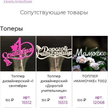
Узнать подробнее
Сопутствующие товары
Топеры
Топпер
Топпер
ТОППЕР
дизайнерский «1
дизайнерский
«МАМОЧКЕ» Т002
сентября»
«Дорогой
учительнице»
арт.
арт.
арт.
₽
₽
₽
150
150
100
15512
15513
12068