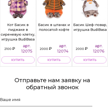
Кот Басик в
Басик в штанах и
Басик Шеф-повар,
пиджаке в
полосатой кофте
игрушка BudiBasa
сиреневую клетку,
игрушка BudiBasa
арт.
арт.
арт.
₽
₽
₽
2100
2000
2000
12075
12074
12076
КУПИТЬ
КУПИТЬ
КУПИТЬ
Отправьте нам заявку на
обратный звонок