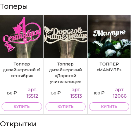
Топеры
Топпер
Топпер
ТОППЕР
дизайнерский «1
дизайнерский
«МАМУЛЕ»
сентября»
«Дорогой
учительнице»
арт.
арт.
арт.
₽
₽
₽
150
150
100
15512
15513
12066
КУПИТЬ
КУПИТЬ
КУПИТЬ
Открытки