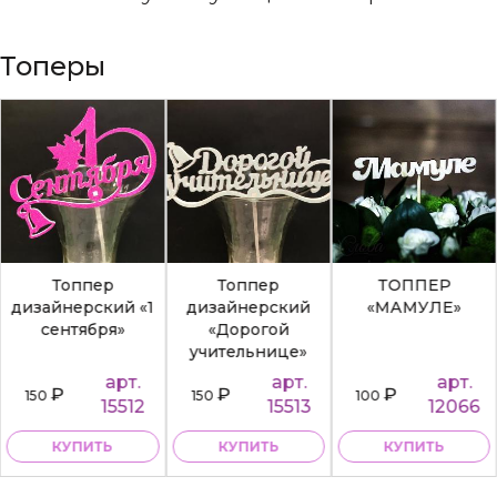
Топеры
Топпер
Топпер
ТОППЕР
дизайнерский «1
дизайнерский
«МАМУЛЕ»
сентября»
«Дорогой
учительнице»
арт.
арт.
арт.
₽
₽
₽
150
150
100
15512
15513
12066
КУПИТЬ
КУПИТЬ
КУПИТЬ