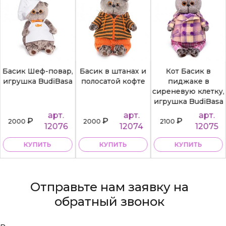
Басик Шеф-повар,
Басик в штанах и
Кот Басик в
игрушка BudiBasa
полосатой кофте
пиджаке в
сиреневую клетку,
игрушка BudiBasa
арт.
арт.
арт.
₽
₽
₽
2000
2000
2100
12076
12074
12075
КУПИТЬ
КУПИТЬ
КУПИТЬ
Отправьте нам заявку на
обратный звонок