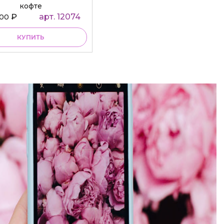
кофте
₽
арт. 12074
000
КУПИТЬ