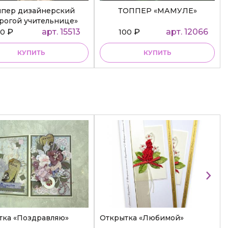
ппер дизайнерский
ТОППЕР «МАМУЛЕ»
рогой учительнице»
₽
арт. 15513
₽
арт. 12066
50
100
КУПИТЬ
КУПИТЬ
тка «Поздравляю»
Открытка «Любимой»