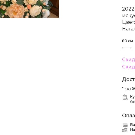
2022
иску
Цвет
Натал
80
см
Скид
Скид
Дост
* - от
Ку
б
Опла
Ба
На