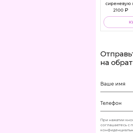
сиреневую 
Bu
₽
2100
К
Отправь
на обра
Ваше
имя
Телефон
При нажатии кно
соглашаетесь с
п
*
конфиденциальн