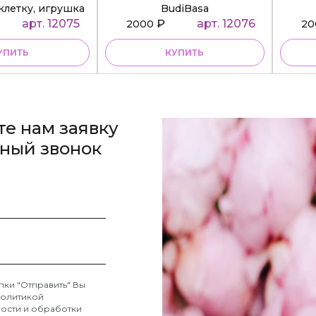
клетку, игрушка
BudiBasa
diBasa
арт. 12075
₽
арт. 12076
2000
2
УПИТЬ
КУПИТЬ
те нам заявку
тный звонок
пки "Отправить" Вы
олитикой
ости и обработки