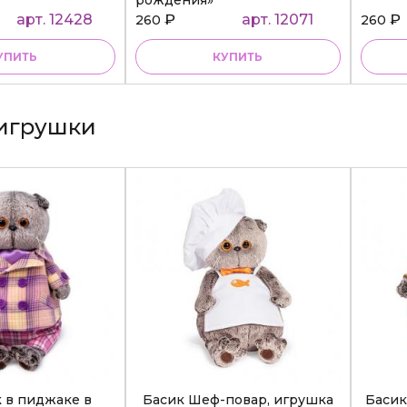
арт. 12428
₽
арт. 12071
₽
260
260
УПИТЬ
КУПИТЬ
игрушки
к в пиджаке в
Басик Шеф-повар, игрушка
Басик