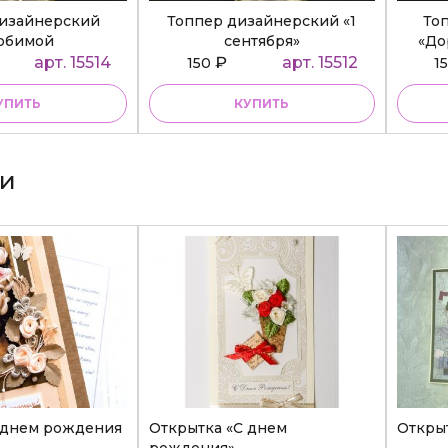
дизайнерский
Топпер дизайнерский «1
То
юбимой
сентября»
«До
ательнице»
арт. 15514
₽
арт. 15512
150
1
УПИТЬ
КУПИТЬ
ки
 днем рождения
Открытка «С днем
Откры
рождения»