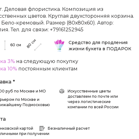
г. Деловая флористика. Композиция из
сственных цветов. Круглая двухсторонняя корзина.
: Бело-кремовый. Размер (80х80х60). Автор:
ия. Тел. для связи: +79161252945
см
Средство для продления
80
60
см
жизни букета в ПОДАРОК
ка 3%
на следующую покупку
ка 10%
постоянным клиентам
авка *
 500 руб по Москве и МО
Искусственные цветы
доставляем по почте или
рьером по Москве и
через логистические
лижайшему Подмосковью
компании по всей России
та
нковской картой
Безналичный расчет
личными при получении