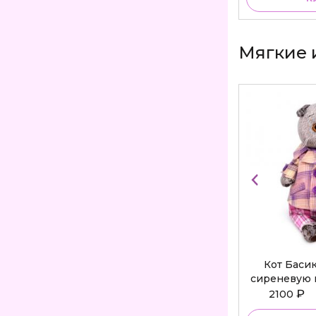
Мягкие 
Кот Баси
сиреневую 
Bu
₽
2100