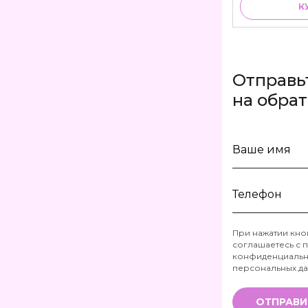
К
Отправь
на обра
Ваше
имя
Телефон
При нажатии кно
соглашаетесь с
п
*
конфиденциальн
персональных д
ОТПРАВИ