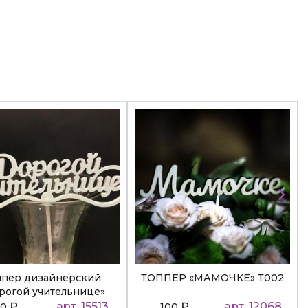
ппер дизайнерский
ТОППЕР «МАМОЧКЕ» Т002
рогой учительнице»
₽
арт. 15513
₽
арт. 12068
50
100