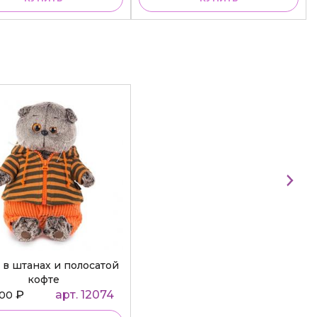
 в штанах и полосатой
кофте
₽
арт. 12074
000