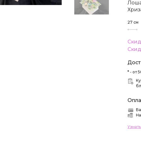
Лоша
Хриз
27
см
Скид
Скид
Дост
* - от
Ку
б
Опла
Ба
На
Узнат