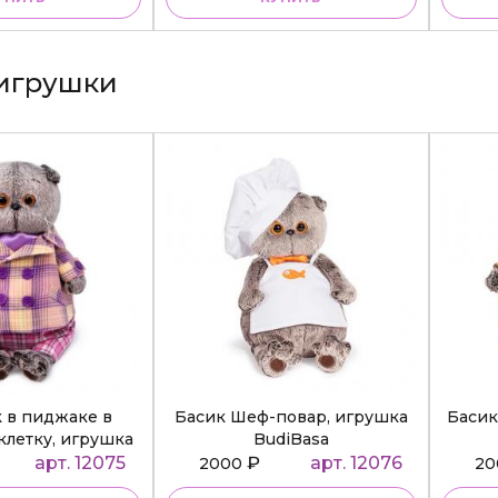
игрушки
к в пиджаке в
Басик Шеф-повар, игрушка
Басик
клетку, игрушка
BudiBasa
diBasa
арт. 12075
₽
арт. 12076
2000
2